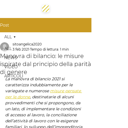
Post
ALL
sitoangelica2020
ALL
3 feb 2021
Tempo di lettura: 1 min
Manovra di bilancio: le misure
NEWS
ispirate dal principio della parità
VIDEO
di genere
ARTICOLI
La manovra di bilancio 2021 si 
caratterizza indubbiamente per le 
variegate e numerose 
misure pensate 
per le donne
, destinatarie di alcuni 
provvedimenti che si propongono, da 
un lato, di implementare le condizioni 
di accesso al lavoro, la conciliazione 
dell’attività di lavoro con le esigenze 
familiari, lo sviluppo dell’imprenditoria 