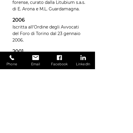
forense, curato dalla Litubium s.a.s.
di E. Arona e M.L. Guardamagna.
2006
Iscritta all'Ordine degli Avvocati
del Foro di Torino dal 23 gennaio
2006.
2001
Laurea in Giurisprudenza presso
Phone
Email
Facebook
LinkedIn
l'Università degli studi di Pavia,
facoltà di Giurisprudenza, con
votazione 105/110.
CONTATTAMI
Nome