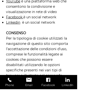
YouTube
è una piattaforma web che
consentono la condivisione e
visualizzazione in rete di video
Facebook
è un social network
Linkedin
è un social network
CONSENSO
Per la tipologia di cookie utilizzati la
navigazione di questo sito comporta
l’accettazione delle condizioni d’uso,
comprese le funzionalità legate ai
cookies che possono essere
disabilitati utilizzando le opzioni
specifiche presenti nei vari tipi di
browser e illustrate nel paragrafo
successivo.
Phone
Email
Facebook
LinkedIn
Disattivando i cookie, però, il
funzionamento di questo sito
potrebbe essere compromesso.
Chiudendo il banner su questa pagina
o cliccando su un link acconsenti