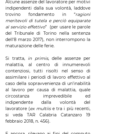
Alcune assenze del lavoratore per motivi 
indipendenti dalla sua volontà, laddove 
trovino fondamento in “
ragioni 
meritevoli di tutela e perciò equiparate 
al servizio effettivo
”  (per usare le parole 
del Tribunale di Torino nella sentenza 
dell'8 marzo 2017), non interrompono la 
maturazione delle ferie.
Si tratta, 
in primis
, delle assenze per 
malattia, al centro di innumerevoli 
contenziosi, tutti risolti nel senso di 
assimilare i periodi di lavoro effettivo al 
caso della sopravvenienza di un’inabilità 
al lavoro per causa di malattia, quale 
circostanza imprevedibile ed 
indipendente dalla volontà del 
lavoratore (
ex multiis
 e tra i più recenti, 
si veda TAR Calabria Catanzaro 19 
febbraio 2018, n. 456).
E ancora, rilevano ai fini del computo 