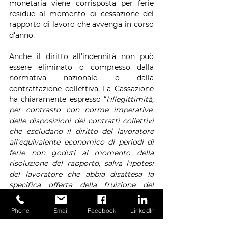
monetaria viene corrisposta per ferie 
residue al momento di cessazione del 
rapporto di lavoro che avvenga in corso 
d'anno.
Anche il diritto all'indennità non può 
essere eliminato o compresso dalla 
normativa nazionale o dalla 
contrattazione collettiva. La Cassazione 
ha chiaramente espresso “
l'illegittimità, 
per contrasto con norme imperative, 
delle disposizioni dei contratti collettivi 
che escludano il diritto del lavoratore 
all'equivalente economico di periodi di 
ferie non goduti al momento della 
risoluzione del rapporto, salva l'ipotesi 
del lavoratore che abbia disattesa la 
specifica offerta della fruizione del 
periodo di ferie da parte del datore di 
lavoro
” (Cass. 9 luglio 2012, n. 11462).
Phone
Email
Facebook
LinkedIn
E nell'ipotesi contraria del lavoratore 