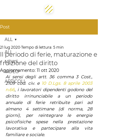
Post
ALL
21 lug 2020
Tempo di lettura: 5 min
ALL
Il periodo di ferie, maturazione e
NEWS
fruizione del diritto
Aggiornamento:
11 ott 2020
VIDEO
Ai sensi degli artt. 36 comma 3 Cost., 
ARTICOLI
2109 cod. civ. e 
10 D.Lgs. 8 aprile 2003 
n.66
, i lavoratori dipendenti godono del 
diritto irrinunciabile a un periodo 
annuale di ferie retribuite pari ad 
almeno 4 settimane (di norma, 28 
giorni), per reintegrare le energie 
psicofisiche spese nella prestazione 
lavorativa e partecipare alla vita 
familiare e sociale.