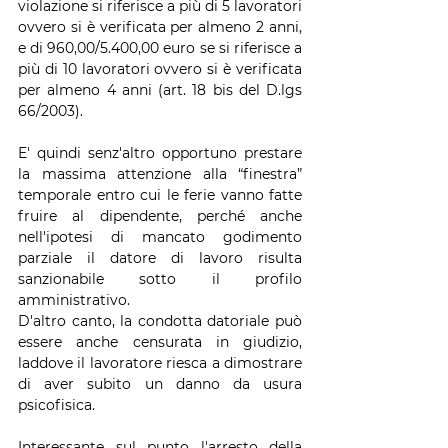
violazione si riferisce a più di 5 lavoratori 
ovvero si è verificata per almeno 2 anni, 
e di 960,00/5.400,00 euro se si riferisce a 
più di 10 lavoratori ovvero si è verificata 
per almeno 4 anni (art. 18 bis del D.lgs 
66/2003).
E' quindi senz'altro opportuno prestare 
la massima attenzione alla “finestra” 
temporale entro cui le ferie vanno fatte 
fruire al dipendente, perché anche 
nell'ipotesi di mancato godimento 
parziale il datore di lavoro risulta 
sanzionabile sotto il profilo 
amministrativo.
D'altro canto, la condotta datoriale può 
essere anche censurata in giudizio, 
laddove il lavoratore riesca a dimostrare 
di aver subito un danno da usura 
psicofisica.
Interessante sul punto l'arresto della 