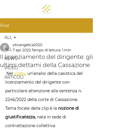
Post
ALL
sitoangelica2020
ALL
7 apr 2022
Tempo di lettura: 1 min
Il licenziamento del dirigente: gli
NEWS
ultimi dettami della Cassazione
VIDEO
 Nel 
video
, un'analisi della casistica del 
ARTICOLI
licenziamento del dirigente con 
particolare attenzione alla sentenza n. 
2246/2022 della corte di Cassazione.
Tema focale della clip è la 
nozione di 
giustificatezza,
 nata in sede di 
contrattazione collettiva