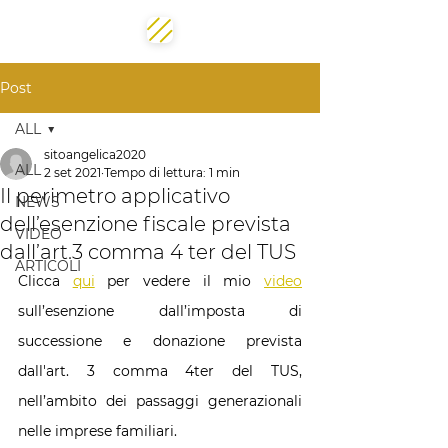
Post
ALL
sitoangelica2020
ALL
2 set 2021
Tempo di lettura: 1 min
Il perimetro applicativo
NEWS
dell’esenzione fiscale prevista
VIDEO
dall’art.3 comma 4 ter del TUS
ARTICOLI
Clicca 
qui
 per vedere il mio 
video
sull’esenzione dall’imposta di 
successione e donazione prevista 
dall'art. 3 comma 4ter del TUS, 
nell’ambito dei passaggi generazionali 
nelle imprese familiari.