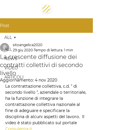
Post
ALL
sitoangelica2020
ALL
29 giu 2020
Tempo di lettura: 1 min
La crescente diffusione dei
NEWS
contratti collettivi di secondo
VIDEO
livello
ARTICOLI
Aggiornamento:
4 nov 2020
La contrattazione collettiva, c.d. " di 
secondo livello ", aziendale o territoriale, 
ha la funzione di integrare la 
contrattazione collettiva nazionale al 
fine di adeguare e specificare la 
disciplina di alcuni aspetti del lavoro.  Il 
video è stato pubblicato sul portale 
Consulenza.it